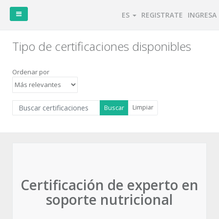
ES
REGISTRATE
INGRESA
Tipo de certificaciones disponibles
Ordenar por
Limpiar
Buscar
Asociarme
Cursos
Congresos
Buscar
disponibles
disponibles
certificaciones
Tipo
de
Certificación de experto en
certificaciones
disponibles
soporte nutricional