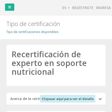
ES
REGISTRATE
INGRESA
Tipo de certificación
Tipo de certificaciones disponibles
Recertificación de
experto en soporte
Asociarme
Cursos
Congresos
Buscar
disponibles
disponibles
certificaciones
nutricional
Tipo
de
certificaciones
disponibles
Acerca de la certificación
Cliquear aquí para ver el detalle